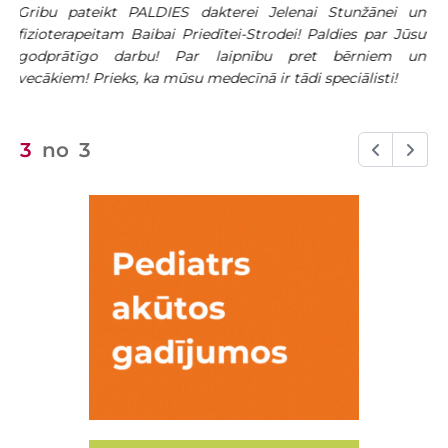
kolektīvam, kā arī dežūrpersonālam 28.01. v
ai Stunžānei un
Paldies ikvienam par laipno attieksmi, kas ļ
 Paldies par Jūsu
šajās stacionārā pavadītajās dienās.
ret bērniem un
 speciālisti!
3
no
3