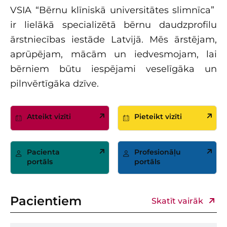
VSIA “Bērnu klīniskā universitātes slimnīca”
ir lielākā specializētā bērnu daudzprofilu
ārstniecības iestāde Latvijā. Mēs ārstējam,
aprūpējam, mācām un iedvesmojam, lai
bērniem būtu iespējami veselīgāka un
pilnvērtīgāka dzīve.
Atteikt vizīti
Pieteikt vizīti
Pacienta
Profesionāļu
portāls
portāls
Pacientiem
Skatīt vairāk