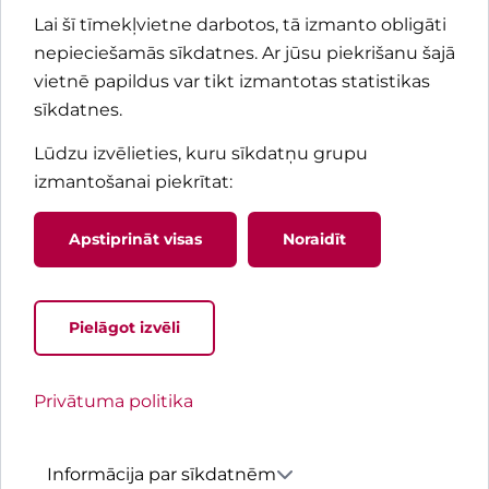
Lai šī tīmekļvietne darbotos, tā izmanto obligāti
nepieciešamās sīkdatnes. Ar jūsu piekrišanu šajā
vietnē papildus var tikt izmantotas statistikas
sīkdatnes.
Lūdzu izvēlieties, kuru sīkdatņu grupu
izmantošanai piekrītat
:
Apstiprināt visas
Noraidīt
Pielāgot izvēli
Jaunums! Pacienta rokasgrāma
Privātuma politika
Praktiska informācija pacientiem un tuviniekiem 
nokļūšanu un uzturēšanos Bērnu slimnīcā
Informācija par sīkdatnēm
Ieskaties Pacienta rokasgrāmatā