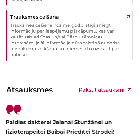
Trauksmes celšana
Trauksmes celšana nozīmē godprātīgi sniegt
informāciju par iespējamu pārkāpumu, kas var
kaitēt sabiedrības un/vai Bērnu slimnīcas
interesēm, ja šī informācija gūta saistībā ar darba
pienākumu veikšanu un ir iemesli to uzskatīt par
patiesu.
Atsauksmes
Rakstīt atsauksmi
nei un
Paldies 6.nodaļas kolektīvam un 
trodei!
Sirsnīgs paldies dr. Viktorijai Arnītei un vis