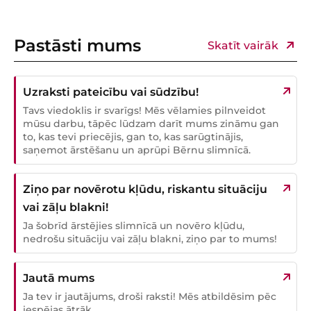
Pastāsti mums
Skatīt vairāk
Uzraksti pateicību vai sūdzību!
Tavs viedoklis ir svarīgs! Mēs vēlamies pilnveidot
mūsu darbu, tāpēc lūdzam darīt mums zināmu gan
to, kas tevi priecējis, gan to, kas sarūgtinājis,
saņemot ārstēšanu un aprūpi Bērnu slimnīcā.
Ziņo par novērotu kļūdu, riskantu situāciju
vai zāļu blakni!
Ja šobrīd ārstējies slimnīcā un novēro kļūdu,
nedrošu situāciju vai zāļu blakni, ziņo par to mums!
Jautā mums
Ja tev ir jautājums, droši raksti! Mēs atbildēsim pēc
iespējas ātrāk.