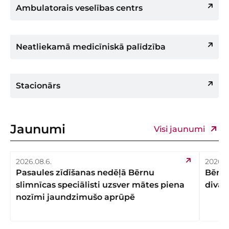
Ambulatorais veselības centrs
Neatliekamā medicīniskā palīdzība
Stacionārs
Jaunumi
Visi jaunumi
2026.08.6.
2026.0
Pasaules zīdīšanas nedēļā Bērnu
Bērnu
slimnīcas speciālisti uzsver mātes piena
divas
nozīmi jaundzimušo aprūpē