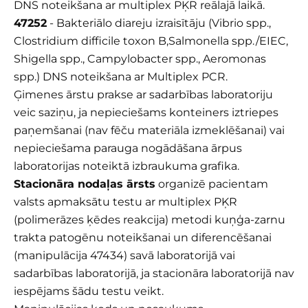
DNS noteikšana ar multiplex PĶR reālajā laikā.
47252
- Bakteriālo diareju izraisītāju (Vibrio spp.,
Clostridium difficile toxon B,Salmonella spp./EIEC,
Shigella spp., Campylobacter spp., Aeromonas
spp.) DNS noteikšana ar Multiplex PCR.
Ģimenes ārstu prakse ar sadarbības laboratoriju
veic saziņu, ja nepieciešams konteiners iztriepes
paņemšanai (nav fēču materiāla izmeklēšanai) vai
nepieciešama parauga nogādāšana ārpus
laboratorijas noteiktā izbraukuma grafika.
Stacionāra nodaļas ārsts
organizē pacientam
valsts apmaksātu testu ar multiplex PĶR
(polimerāzes ķēdes reakcija) metodi kuņģa-zarnu
trakta patogēnu noteikšanai un diferencēšanai
(manipulācija 47434) savā laboratorijā vai
sadarbības laboratorijā, ja stacionāra laboratorijā nav
iespējams šādu testu veikt.