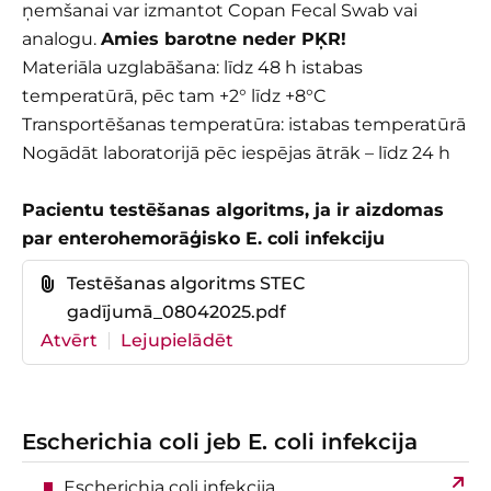
ņemšanai var izmantot Copan Fecal Swab vai
analogu.
Amies barotne neder PĶR!
Materiāla uzglabāšana: līdz 48 h istabas
temperatūrā, pēc tam +2° līdz +8°C
Transportēšanas temperatūra: istabas temperatūrā
Nogādāt laboratorijā pēc iespējas ātrāk – līdz 24 h
Pacientu testēšanas algoritms, ja ir aizdomas
par enterohemorāģisko E. coli infekciju
Testēšanas algoritms STEC
gadījumā_08042025.pdf
Atvērt
Lejupielādēt
Escherichia coli jeb E. coli infekcija
Escherichia coli infekcija