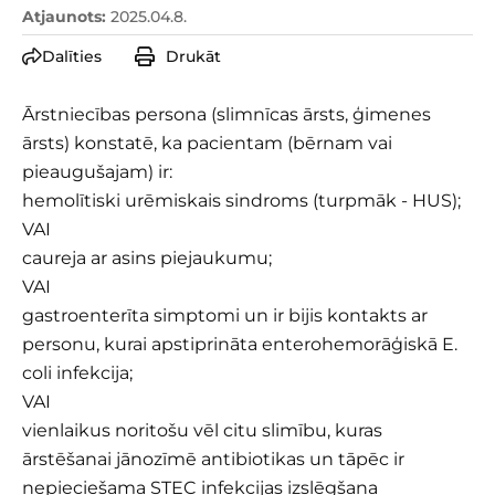
Atjaunots
:
2025.04.8.
Dalīties
Drukāt
Ārstniecības persona (slimnīcas ārsts, ģimenes
ārsts) konstatē, ka pacientam (bērnam vai
pieaugušajam) ir:
hemolītiski urēmiskais sindroms (turpmāk - HUS);
VAI
caureja ar asins piejaukumu;
VAI
gastroenterīta simptomi un ir bijis kontakts ar
personu, kurai apstiprināta enterohemorāģiskā E.
coli infekcija;
VAI
vienlaikus noritošu vēl citu slimību, kuras
ārstēšanai jānozīmē antibiotikas un tāpēc ir
nepieciešama STEC infekcijas izslēgšana