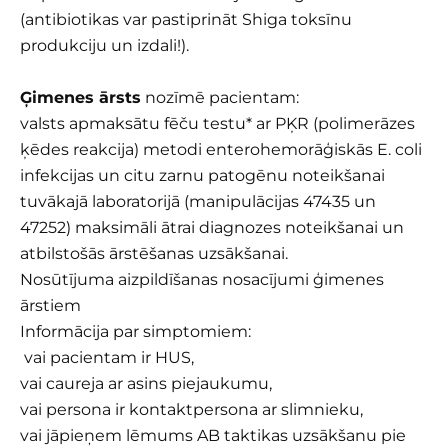
(antibiotikas var pastiprināt Shiga toksīnu
produkciju un izdali!).
Ģimenes ārsts
nozīmē pacientam:
valsts apmaksātu fēču testu* ar PĶR (polimerāzes
ķēdes reakcija) metodi enterohemorāģiskās E. coli
infekcijas un citu zarnu patogēnu noteikšanai
tuvākajā laboratorijā (manipulācijas 47435 un
47252) maksimāli ātrai diagnozes noteikšanai un
atbilstošās ārstēšanas uzsākšanai.
Nosūtījuma aizpildīšanas nosacījumi ģimenes
ārstiem
Informācija par simptomiem:
vai pacientam ir HUS,
vai caureja ar asins piejaukumu,
vai persona ir kontaktpersona ar slimnieku,
vai jāpieņem lēmums AB taktikas uzsākšanu pie