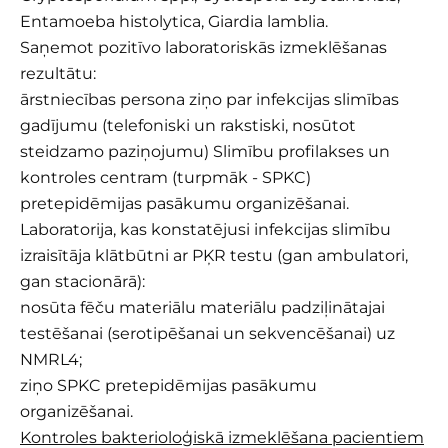
Entamoeba histolytica, Giardia lamblia.
Saņemot pozitīvo laboratoriskās izmeklēšanas
rezultātu:
ārstniecības persona ziņo par infekcijas slimības
gadījumu (telefoniski un rakstiski, nosūtot
steidzamo paziņojumu) Slimību profilakses un
kontroles centram (turpmāk - SPKC)
pretepidēmijas pasākumu organizēšanai.
Laboratorija, kas konstatējusi infekcijas slimību
izraisītāja klātbūtni ar PĶR testu (gan ambulatori,
gan stacionārā):
nosūta fēču materiālu materiālu padziļinātajai
testēšanai (serotipēšanai un sekvencēšanai) uz
NMRL4;
ziņo SPKC pretepidēmijas pasākumu
organizēšanai.
Kontroles bakterioloģiskā izmeklēšana pacientiem