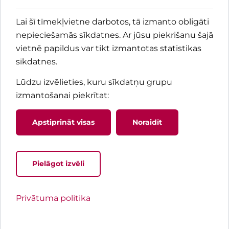
Lai šī tīmekļvietne darbotos, tā izmanto obligāti
nepieciešamās sīkdatnes. Ar jūsu piekrišanu šajā
vietnē papildus var tikt izmantotas statistikas
sīkdatnes.
Lūdzu izvēlieties, kuru sīkdatņu grupu
izmantošanai piekrītat
:
Apstiprināt visas
Noraidīt
Pielāgot izvēli
Jaunums! Pacienta rokasgrāma
Privātuma politika
Praktiska informācija pacientiem un tuviniekiem 
nokļūšanu un uzturēšanos Bērnu slimnīcā