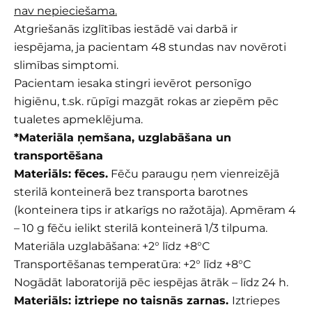
nav nepieciešama.
Atgriešanās izglītības iestādē vai darbā ir
iespējama, ja pacientam 48 stundas nav novēroti
slimības simptomi.
Pacientam iesaka stingri ievērot personīgo
higiēnu, t.sk. rūpīgi mazgāt rokas ar ziepēm pēc
tualetes apmeklējuma.
*Materiāla ņemšana, uzglabāšana un
transportēšana
Materiāls: fēces.
Fēču paraugu ņem vienreizējā
sterilā konteinerā bez transporta barotnes
(konteinera tips ir atkarīgs no ražotāja). Apmēram 4
– 10 g fēču ielikt sterilā konteinerā 1/3 tilpuma.
Materiāla uzglabāšana: +2° līdz +8°C
Transportēšanas temperatūra: +2° līdz +8°C
Nogādāt laboratorijā pēc iespējas ātrāk – līdz 24 h.
Materiāls: iztriepe no taisnās zarnas.
Iztriepes