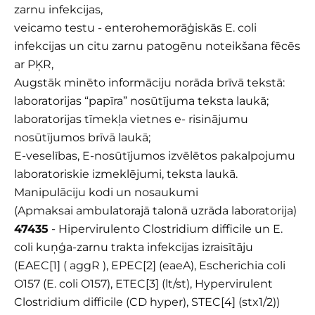
zarnu infekcijas,
veicamo testu - enterohemorāģiskās E. coli
infekcijas un citu zarnu patogēnu noteikšana fēcēs
ar PĶR,
Augstāk minēto informāciju norāda brīvā tekstā:
laboratorijas “papīra” nosūtījuma teksta laukā;
laboratorijas tīmekļa vietnes e- risinājumu
nosūtījumos brīvā laukā;
E-veselības, E-nosūtījumos izvēlētos pakalpojumu
laboratoriskie izmeklējumi, teksta laukā.
Manipulāciju kodi un nosaukumi
(Apmaksai ambulatorajā talonā uzrāda laboratorija)
47435
- Hipervirulento Clostridium difficile un E.
coli kuņģa-zarnu trakta infekcijas izraisītāju
(EAEC[1] ( aggR ), EPEC[2] (eaeA), Escherichia coli
O157 (E. coli O157), ETEC[3] (lt/st), Hypervirulent
Clostridium difficile (CD hyper), STEC[4] (stx1/2))