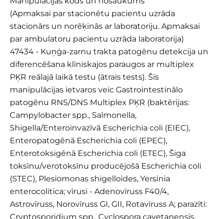
Manipulācijas kods un nosaukums
(Apmaksai par stacionētu pacientu uzrāda
stacionārs un norēķinās ar laboratoriju. Apmaksai
par ambulatoru pacientu uzrāda laboratorija)
47434 - Kuņģa-zarnu trakta patogēnu detekcija un
diferencēšana klīniskajos paraugos ar multiplex
PĶR reālajā laikā testu (ātrais tests). Šīs
manipulācijas ietvaros veic Gastrointestinālo
patogēnu RNS/DNS Multiplex PĶR (baktērijas:
Campylobacter spp., Salmonella,
Shigella/Enteroinvazīvā Escherichia coli (EIEC),
Enteropatogēnā Escherichia coli (EPEC),
Enterotoksigēnā Escherichia coli (ETEC), Šiga
toksīnu/verotoksīnu producējošā Escherichia coli
(STEC), Plesiomonas shigelloides, Yersinia
enterocolitica; vīrusi - Adenovīruss F40/4,
Astrovīruss, Norovīruss GI, GII, Rotavīruss A; parazīti:
Cryptosporidium spp., Cyclospora cayetanensis,