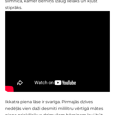
slimnīcā, kamēr bērniņš izaug lielāks un kļūst
stiprāks.
Ikkatra piena lāse ir svarīga. Pirmajās dzīves
nedēļās vien daži desmiti mililitru vērtīgā mātes