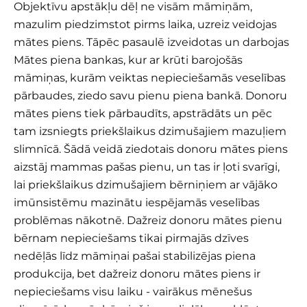
Objektīvu apstākļu dēļ ne visām māmiņām,
mazulim piedzimstot pirms laika, uzreiz veidojas
mātes piens. Tāpēc pasaulē izveidotas un darbojas
Mātes piena bankas, kur ar krūti barojošās
māmiņas, kurām veiktas nepieciešamās veselības
pārbaudes, ziedo savu pienu piena bankā. Donoru
mātes piens tiek pārbaudīts, apstrādāts un pēc
tam izsniegts priekšlaikus dzimušajiem mazuļiem
slimnīcā. Šādā veidā ziedotais donoru mātes piens
aizstāj mammas pašas pienu, un tas ir ļoti svarīgi,
lai priekšlaikus dzimušajiem bērniņiem ar vājāko
imūnsistēmu mazinātu iespējamās veselības
problēmas nākotnē. Dažreiz donoru mātes pienu
bērnam nepieciešams tikai pirmajās dzīves
nedēļās līdz māmiņai pašai stabilizējas piena
produkcija, bet dažreiz donoru mātes piens ir
nepieciešams visu laiku - vairākus mēnešus