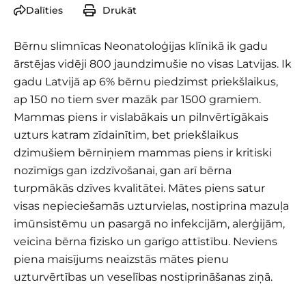
Dalīties
Drukāt
Bērnu slimnīcas Neonatoloģijas klīnikā ik gadu
ārstējas vidēji 800 jaundzimušie no visas Latvijas. Ik
gadu Latvijā ap 6% bērnu piedzimst priekšlaikus,
ap 150 no tiem sver mazāk par 1500 gramiem.
Mammas piens ir vislabākais un pilnvērtīgākais
uzturs katram zīdainītim, bet priekšlaikus
dzimušiem bērniņiem mammas piens ir kritiski
nozīmīgs gan izdzīvošanai, gan arī bērna
turpmākās dzīves kvalitātei. Mātes piens satur
visas nepieciešamās uzturvielas, nostiprina mazuļa
imūnsistēmu un pasargā no infekcijām, alerģijām,
veicina bērna fizisko un garīgo attīstību. Neviens
piena maisījums neaizstās mātes pienu
uzturvērtības un veselības nostiprināšanas ziņā.