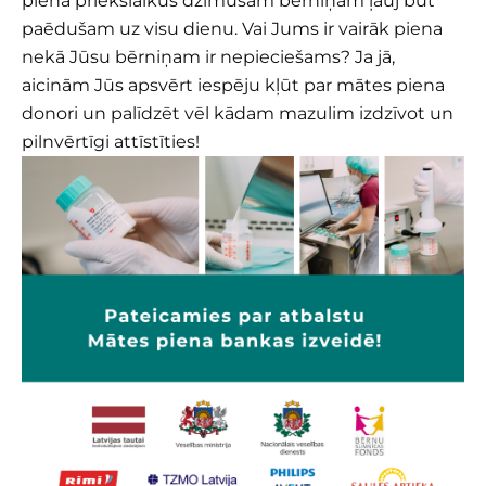
piena priekšlaikus dzimušam bērniņam ļauj būt
paēdušam uz visu dienu. Vai Jums ir vairāk piena
nekā Jūsu bērniņam ir nepieciešams? Ja jā,
aicinām Jūs apsvērt iespēju kļūt par mātes piena
donori un palīdzēt vēl kādam mazulim izdzīvot un
pilnvērtīgi attīstīties!